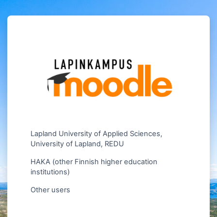
Gå direkt till huvudinnehåll
Logga in på Lapinkampus
Lapland University of Applied Sciences,
University of Lapland, REDU
HAKA (other Finnish higher education
institutions)
Other users